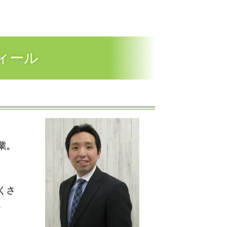
ィール
業。
くさ
。